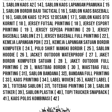
],
Sablon Kaos A2
[ 14 ],
Sablon Kaos Lapangan Pramuka
[ 15
],
Sablon Bordir Baju Tactical
[ 16 ],
Sablon Kaos Baseball
[ 16 ],
Sablon Kaos 12 Pcs 12 Desain
[ 17 ],
Sablon Kaos DTG
Kornit
[ 18 ],
Jersey Futsal Printing
[ 18 ],
Jersey Esport
Printing
[ 19 ],
Jersey Sepeda Printing
[ 20 ],
Jersey
Baseball Sablon
[ 21 ],
Jersey Baseball Full Printing
[ 22 ],
Kemeja Lapangan PDH
[ 23 ],
Kemeja Lapangan Satuan Bordir
Komputer
[ 24 ],
Polo Shirt Wangki Bordir
[ 25 ],
Sablon
Hoodie
[ 26 ],
Jacket Outdoor WaterProof
[ 27 ],
Jaket
Bordir Komputer Satuan
[ 28 ],
Jaket Outdoor Full
Printing
[ 29 ],
Waistbag Bordir
[ 30 ],
Waistbag Full
Printing
[ 31],
Sablon Bandana
[ 32],
Bandana Full Printing
[ 33 ],
Kaos Printing
[ 34 ],
Label Woven
[ 35 ],
Karet Label
[
36 ],
Totebag Sablon
[ 37], Totebag Printing [ 38 ],
Sablon
Stiker
[ 39 ],
Sablon Plastik
[ 40 ],
Topi Trucker Snapback
[
41 ],
Kaos Polos Kombinasi
[ 42 ]