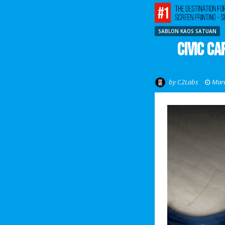
SABLON KAOS SATUAN
Civic C
by
C2Labs
Mare