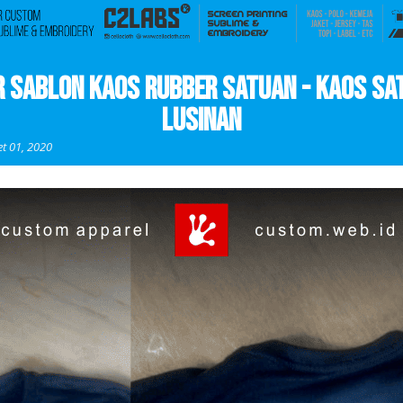
ar Sablon Kaos Rubber Satuan - Kaos Sa
Lusinan
t 01, 2020