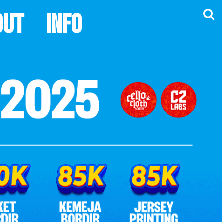
out
Info