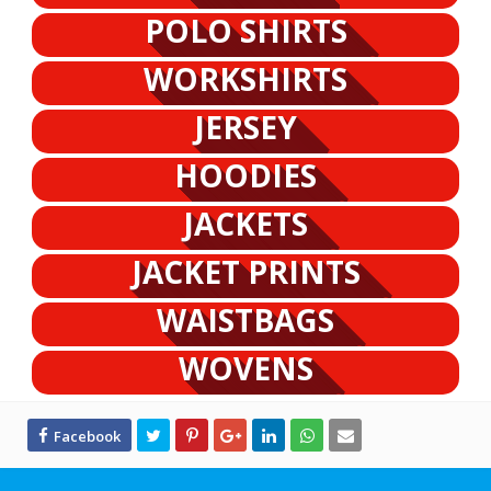
POLO SHIRTS
WORKSHIRTS
JERSEY
HOODIES
JACKETS
JACKET PRINTS
WAISTBAGS
WOVENS