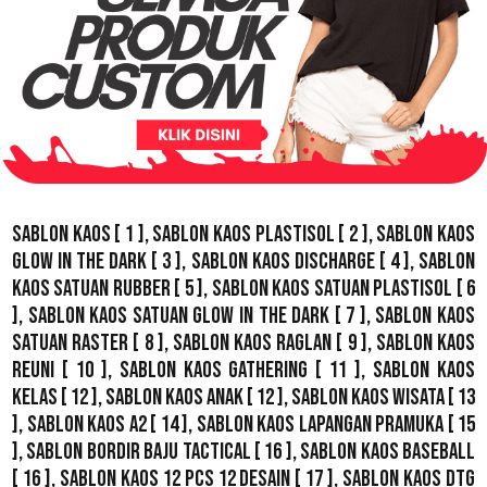
Sablon Kaos
[ 1 ],
Sablon Kaos Plastisol
[ 2 ],
Sablon Kaos
Glow In The Dark
[ 3 ],
Sablon Kaos Discharge
[ 4 ],
Sablon
Kaos Satuan Rubber
[ 5 ],
Sablon Kaos Satuan Plastisol
[ 6
],
Sablon Kaos Satuan Glow In The Dark
[ 7 ],
Sablon Kaos
Satuan Raster
[ 8 ],
Sablon Kaos Raglan
[ 9 ],
Sablon Kaos
Reuni
[ 10 ],
Sablon Kaos Gathering
[ 11 ],
Sablon Kaos
Kelas
[ 12 ],
Sablon Kaos Anak
[ 12 ],
Sablon Kaos Wisata
[ 13
],
Sablon Kaos A2
[ 14 ],
Sablon Kaos Lapangan Pramuka
[ 15
],
Sablon Bordir Baju Tactical
[ 16 ],
Sablon Kaos Baseball
[ 16 ],
Sablon Kaos 12 Pcs 12 Desain
[ 17 ],
Sablon Kaos DTG