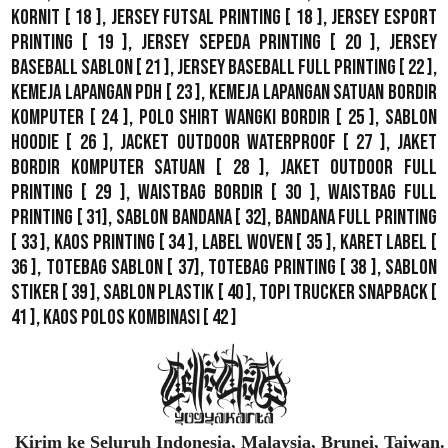
Kornit
[ 18 ],
Jersey Futsal Printing
[ 18 ],
Jersey Esport
Printing
[ 19 ],
Jersey Sepeda Printing
[ 20 ],
Jersey
Baseball Sablon
[ 21 ],
Jersey Baseball Full Printing
[ 22 ],
Kemeja Lapangan PDH
[ 23 ],
Kemeja Lapangan Satuan Bordir
Komputer
[ 24 ],
Polo Shirt Wangki Bordir
[ 25 ],
Sablon
Hoodie
[ 26 ],
Jacket Outdoor WaterProof
[ 27 ],
Jaket
Bordir Komputer Satuan
[ 28 ],
Jaket Outdoor Full
Printing
[ 29 ],
Waistbag Bordir
[ 30 ],
Waistbag Full
Printing
[ 31],
Sablon Bandana
[ 32],
Bandana Full Printing
[ 33 ],
Kaos Printing
[ 34 ],
Label Woven
[ 35 ],
Karet Label
[
36 ],
Totebag Sablon
[ 37], Totebag Printing [ 38 ],
Sablon
Stiker
[ 39 ],
Sablon Plastik
[ 40 ],
Topi Trucker Snapback
[
41 ],
Kaos Polos Kombinasi
[ 42 ]
Kirim ke Seluruh Indonesia, Malaysia, Brunei, Taiwan.