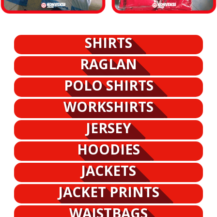
SHIRTS
RAGLAN
POLO SHIRTS
WORKSHIRTS
JERSEY
HOODIES
JACKETS
JACKET PRINTS
WAISTBAGS