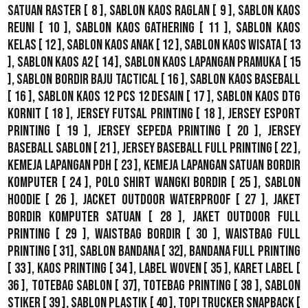
Satuan Raster
[ 8 ],
Sablon Kaos Raglan
[ 9 ],
Sablon Kaos
Reuni
[ 10 ],
Sablon Kaos Gathering
[ 11 ],
Sablon Kaos
Kelas
[ 12 ],
Sablon Kaos Anak
[ 12 ],
Sablon Kaos Wisata
[ 13
],
Sablon Kaos A2
[ 14 ],
Sablon Kaos Lapangan Pramuka
[ 15
],
Sablon Bordir Baju Tactical
[ 16 ],
Sablon Kaos Baseball
[ 16 ],
Sablon Kaos 12 Pcs 12 Desain
[ 17 ],
Sablon Kaos DTG
Kornit
[ 18 ],
Jersey Futsal Printing
[ 18 ],
Jersey Esport
Printing
[ 19 ],
Jersey Sepeda Printing
[ 20 ],
Jersey
Baseball Sablon
[ 21 ],
Jersey Baseball Full Printing
[ 22 ],
Kemeja Lapangan PDH
[ 23 ],
Kemeja Lapangan Satuan Bordir
Komputer
[ 24 ],
Polo Shirt Wangki Bordir
[ 25 ],
Sablon
Hoodie
[ 26 ],
Jacket Outdoor WaterProof
[ 27 ],
Jaket
Bordir Komputer Satuan
[ 28 ],
Jaket Outdoor Full
Printing
[ 29 ],
Waistbag Bordir
[ 30 ],
Waistbag Full
Printing
[ 31],
Sablon Bandana
[ 32],
Bandana Full Printing
[ 33 ],
Kaos Printing
[ 34 ],
Label Woven
[ 35 ],
Karet Label
[
36 ],
Totebag Sablon
[ 37], Totebag Printing [ 38 ],
Sablon
Stiker
[ 39 ],
Sablon Plastik
[ 40 ],
Topi Trucker Snapback
[