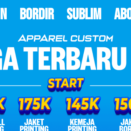
on
Bordir
Sublim
Ab