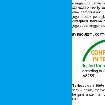
mengadung bahan kim
STANDARD 100 by O
anak sampai umur 3 t
juga produk pelengk
direquest karena 
juga ada menggunak
BY REQUEST : COT
Terbuat dari 100%
serbuk bakar, menye
berguna untuk membu
rata.