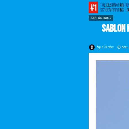
SABLON KAOS
Sablon 
by
C2Labs
Mei 