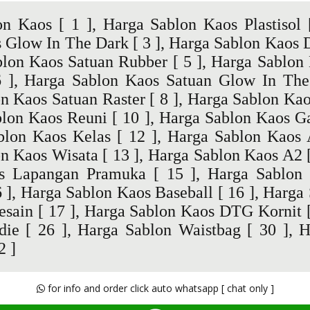
on Kaos
[ 1 ],
Harga Sablon Kaos Plastisol
[
s Glow In The Dark
[ 3 ],
Harga Sablon Kaos 
blon Kaos Satuan Rubber
[ 5 ],
Harga Sablon 
 ],
Harga Sablon Kaos Satuan Glow In The
n Kaos Satuan Raster
[ 8 ],
Harga Sablon Kao
blon Kaos Reuni
[ 10 ],
Harga Sablon Kaos Ga
blon Kaos Kelas
[ 12 ],
Harga Sablon Kaos
n Kaos Wisata
[ 13 ],
Harga Sablon Kaos A2
[
s Lapangan Pramuka
[ 15 ],
Harga Sablon 
 ],
Harga Sablon Kaos Baseball
[ 16 ],
Harga 
esain
[ 17 ],
Harga Sablon Kaos DTG Kornit
[
die
[ 26 ],
Harga Sablon Waistbag
[ 30 ],
H
2 ]
for info and order click auto whatsapp [ chat only ]