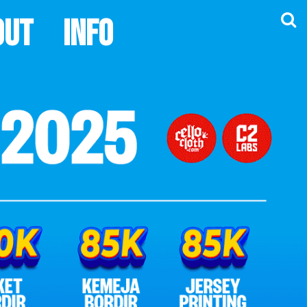
out
Info