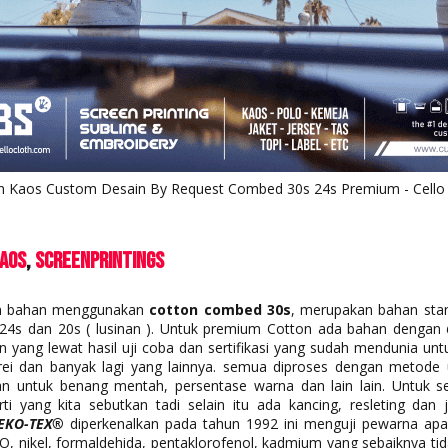
n Kaos Custom Desain By Request Combed 30s 24s Premium - Cello
aos
ScreenPrintings
 bahan menggunakan
cotton combed 30s
, merupakan bahan stand
a 24s dan 20s ( lusinan ). Untuk premium Cotton ada bahan dengan
ang lewat hasil uji coba dan sertifikasi yang sudah mendunia untuk
prei dan banyak lagi yang lainnya. semua diproses dengan metode 
n untuk benang mentah, persentase warna dan lain lain. Untuk ser
i yang kita sebutkan tadi selain itu ada kancing, resleting dan 
EKO-TEX®
diperkenalkan pada tahun 1992 ini menguji pewarna ap
O, nikel, formaldehida, pentaklorofenol, kadmium yang sebaiknya tid