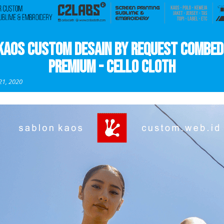
Kaos Custom Desain By Request Combed
Premium - Cello CLoth
21, 2020