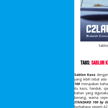
Sablo
Tags:
Sablon K
Sablon Kaos
dengan
yang lebih tebal ad
100
merupakan bahan y
itu kaos, handuk, s
bahan yang digunaka
benang, warna sepert
STANDARD 100 by O
berbahaya seperti AZ