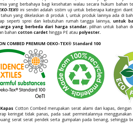
ia yang berbahaya bagi kesehatan walau secara hukum bahan ters
EKO-TEX®
ini sendiri adalah sistim uji untuk beberapa kategori dia
ahun yang dikelaskan di produk I, untuk produk lainnya ada di baha
ap seperti sprei dan kebutuhan rumah tangga lainnya,
untuk bah
harga yang berbeda dari harga standar.
pilihan untuk bahan 
an bahan
cotton cardet
hingga PE atau
polyester.
TON COMBED PREMIUM OEKO-TEX® Standard 100
 Kapas
Cotton Combed merupakan serat alami dari kapas, dengan cir
rap keringat tidak panas, pada saat permintalannya menggunaka
ang serat serat pendek serta gumpalan pada benang, sehingga be