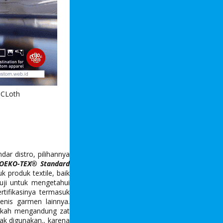
 CLoth
ar distro, pilihannya
OEKO-TEX® Standard
 produk textile, baik
uji untuk mengetahui
tifikasinya termasuk
jenis garmen lainnya.
akah mengandung zat
ak digunakan., karena