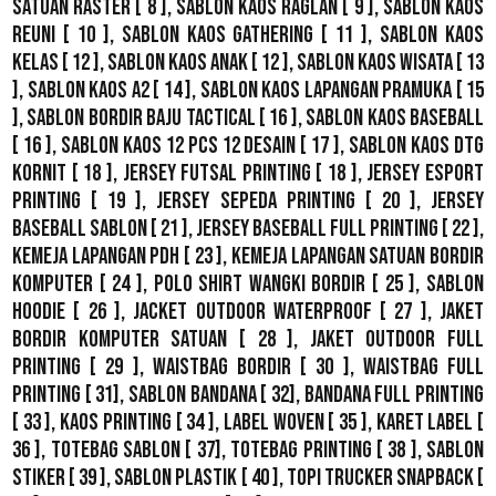
Satuan Raster
[ 8 ],
Sablon Kaos Raglan
[ 9 ],
Sablon Kaos
Reuni
[ 10 ],
Sablon Kaos Gathering
[ 11 ],
Sablon Kaos
Kelas
[ 12 ],
Sablon Kaos Anak
[ 12 ],
Sablon Kaos Wisata
[ 13
],
Sablon Kaos A2
[ 14 ],
Sablon Kaos Lapangan Pramuka
[ 15
],
Sablon Bordir Baju Tactical
[ 16 ],
Sablon Kaos Baseball
[ 16 ],
Sablon Kaos 12 Pcs 12 Desain
[ 17 ],
Sablon Kaos DTG
Kornit
[ 18 ],
Jersey Futsal Printing
[ 18 ],
Jersey Esport
Printing
[ 19 ],
Jersey Sepeda Printing
[ 20 ],
Jersey
Baseball Sablon
[ 21 ],
Jersey Baseball Full Printing
[ 22 ],
Kemeja Lapangan PDH
[ 23 ],
Kemeja Lapangan Satuan Bordir
Komputer
[ 24 ],
Polo Shirt Wangki Bordir
[ 25 ],
Sablon
Hoodie
[ 26 ],
Jacket Outdoor WaterProof
[ 27 ],
Jaket
Bordir Komputer Satuan
[ 28 ],
Jaket Outdoor Full
Printing
[ 29 ],
Waistbag Bordir
[ 30 ],
Waistbag Full
Printing
[ 31],
Sablon Bandana
[ 32],
Bandana Full Printing
[ 33 ],
Kaos Printing
[ 34 ],
Label Woven
[ 35 ],
Karet Label
[
36 ],
Totebag Sablon
[ 37], Totebag Printing [ 38 ],
Sablon
Stiker
[ 39 ],
Sablon Plastik
[ 40 ],
Topi Trucker Snapback
[