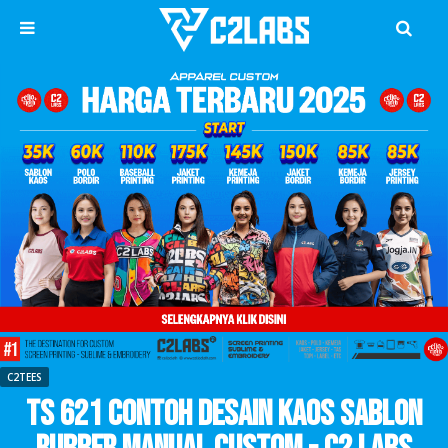
C2TEES
TS 621 Contoh Desain Kaos Sablon