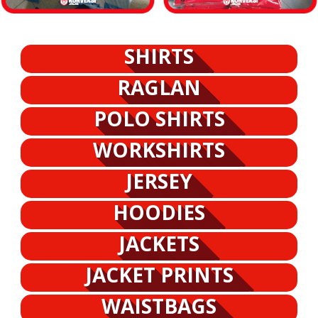
SHIRTS
RAGLAN
POLO SHIRTS
WORKSHIRTS
JERSEY
HOODIES
JACKETS
JACKET PRINTS
WAISTBAGS