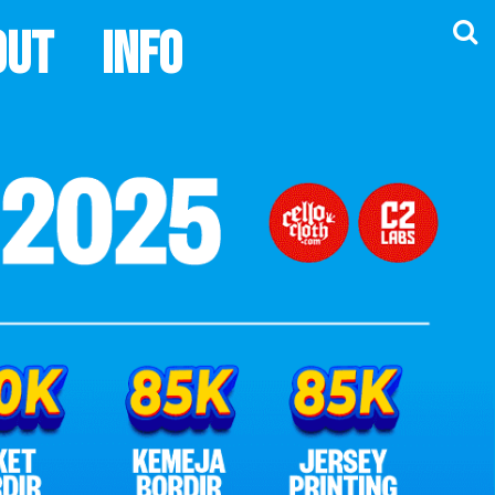
out
Info