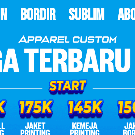
on
Bordir
Sublim
Ab