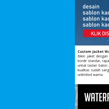
Custom Jacket Wat
Bikin jaket dengan
bordir standar, rap
untuk taslan balon
kualitas sudah sang
unlimited warna.