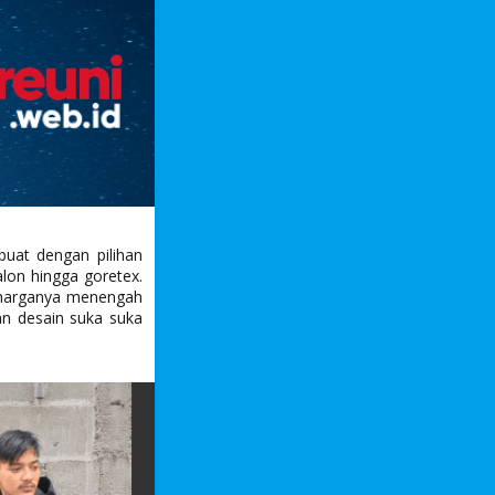
buat dengan pilihan
alon hingga goretex.
n harganya menengah
gan desain suka suka