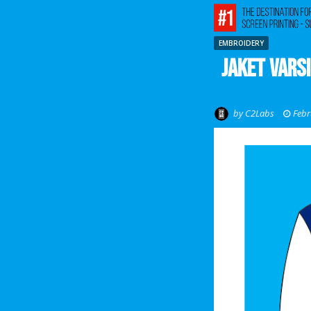
EMBROIDERY
Jaket Vars
by
C2Labs
Febr