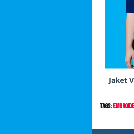
Jaket 
Tags:
Embroid