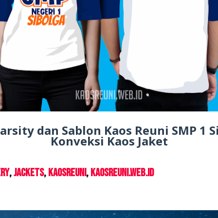
Varsity dan Sablon Kaos Reuni SMP 1 Si
Konveksi Kaos Jaket
ery
Jackets
KaosReuni
kaosreuni.web.id